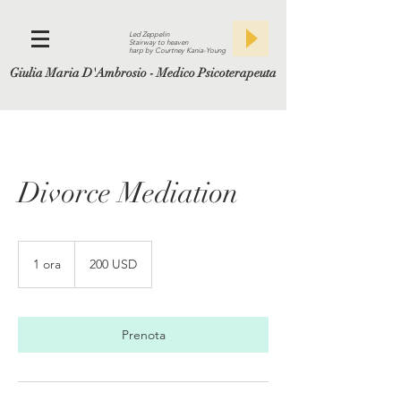
Led Zeppelin
Stairway to heaven
harp by Courtney Kania-Young
Giulia Maria D'Ambrosio - Medico Psicoterapeuta
Divorce Mediation
200
dollari
1 ora
1
200 USD
statunitensi
o
r
Prenota